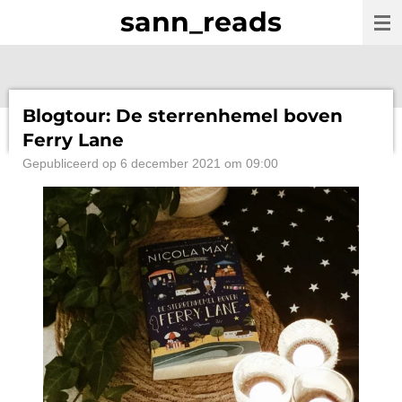
sann_reads
Ga
direct
naar
de
hoofdinhoud
Blogtour: De sterrenhemel boven
Ferry Lane
Gepubliceerd op 6 december 2021 om 09:00