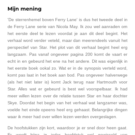
Mijn mening
'De sterrenhemel boven Ferry Lane' is dus het tweede deel in
de Ferry Lane serie van Nicola May. Ik zou wel aanraden om
het eerste deel te lezen voordat je aan dit deel begint. Het
verhaal word verder veteld, maar dan meerendeels vanuit het
perspectief van Star. Het plot van dit verhaal begint heel erg
langzaam. Pas vanaf ongeveer pagina 200 komt de vaart er
echt in en gebeurd het ene na het andere. Dit was eigenlijk in
het eerste boek ookal zo. Wat er in de synopsis verteld word,
komt pas laat in het boek aan bod. Pas ongeveer halverwege
(als het niet later is) komt Jack terug naar Hartmouth voor
Star. Alles wat er gebeurd is best wel voorspelbaar. Ik had
meer willen lezen over de relatie tussen Star en haar dochter
Skye. Doordat het begin van het verhaal wat langzamer was,
voelde het einde opeens heel erg gehaast. Belangrijke dingen
waar ik meer had over willen lezen werden overgeslagen.
De hoofstukken zijn kort, waardoor je er snel door heen gaat.
Er wordt bijna in ieder hoofdstuk wel gewisseld van