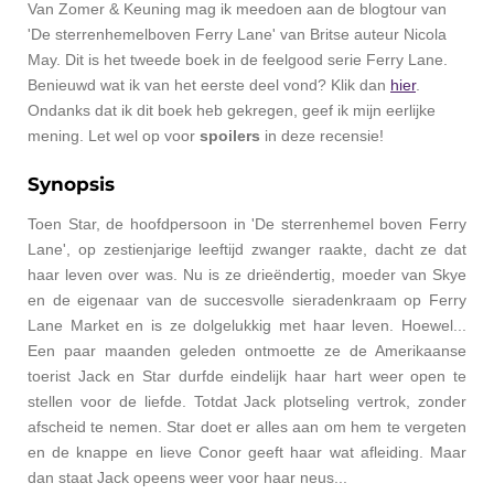
Van Zomer & Keuning mag ik meedoen aan de blogtour van
'De sterrenhemelboven Ferry Lane' van Britse auteur Nicola
May. Dit is het tweede boek in de feelgood serie Ferry Lane.
Benieuwd wat ik van het eerste deel vond? Klik dan
hier
.
Ondanks dat ik dit boek heb gekregen, geef ik mijn eerlijke
mening. Let wel op voor
spoilers
in deze recensie!
Synopsis
Toen Star, de hoofdpersoon in 'De sterrenhemel boven Ferry
Lane', op zestienjarige leeftijd zwanger raakte, dacht ze dat
haar leven over was. Nu is ze drieëndertig, moeder van Skye
en de eigenaar van de succesvolle sieradenkraam op Ferry
Lane Market en is ze dolgelukkig met haar leven. Hoewel...
Een paar maanden geleden ontmoette ze de Amerikaanse
toerist Jack en Star durfde eindelijk haar hart weer open te
stellen voor de liefde. Totdat Jack plotseling vertrok, zonder
afscheid te nemen. Star doet er alles aan om hem te vergeten
en de knappe en lieve Conor geeft haar wat afleiding. Maar
dan staat Jack opeens weer voor haar neus...